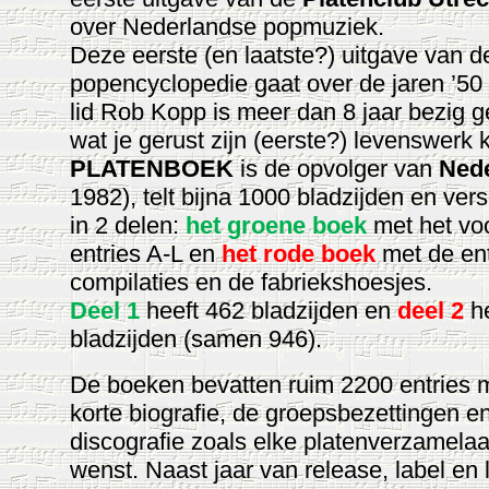
over Nederlandse popmuziek.
Deze eerste (en laatste?) uitgave van d
popencyclopedie gaat over de jaren ’50
lid Rob Kopp is meer dan 8 jaar bezig 
wat je gerust zijn (eerste?) levenswerk
PLATENBOEK
is de opvolger van
Ned
1982), telt bijna 1000 bladzijden en ver
in 2 delen:
het groene boek
met het vo
entries A-L en
het rode boek
met de ent
compilaties en de fabriekshoesjes.
Deel 1
heeft 462 bladzijden en
deel 2
he
bladzijden (samen 946).
De boeken bevatten ruim 2200 entries m
korte biografie, de groepsbezettingen e
discografie zoals elke platenverzamelaa
wenst. Naast jaar van release, label e