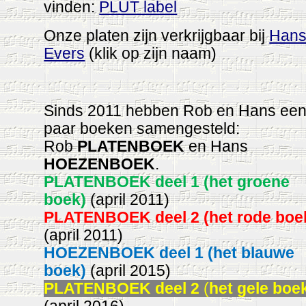
vinden:
PLUT label
Onze platen zijn verkrijgbaar bij
Han
Evers
(klik op zijn naam)
Sinds 2011 hebben Rob en Hans ee
paar boeken samengesteld:
Rob
PLATENBOEK
en Hans
HOEZENBOEK
.
PLATENBOEK deel
1
(het groene
boek)
(april 2011)
PLATENBOEK deel 2
(het rode boe
(april 2011)
HOEZENBOEK deel 1 (het blauwe
boek)
(april 2015)
PLATENBOEK deel 2
(
het gele boe