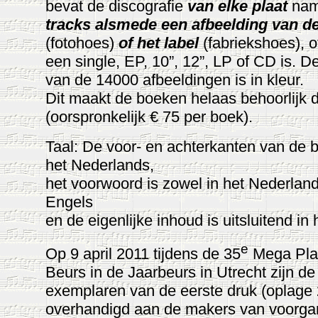
bevat de discografie
van elke plaat
nam
tracks alsmede een afbeelding van d
(fotohoes)
of het label
(fabriekshoes), o
een single, EP, 10”, 12”, LP of CD is. 
van de 14000 afbeeldingen is in kleur.
Dit maakt de boeken helaas behoorlijk 
(oorspronkelijk € 75 per boek).
Taal: De voor- en achterkanten van de b
het Nederlands,
het voorwoord is zowel in het Nederland
Engels
en de eigenlijke inhoud is uitsluitend in
e
Op 9 april 2011 tijdens de 35
Mega Pla
Beurs in de Jaarbeurs in Utrecht zijn de
exemplaren van de eerste druk (oplage 
overhandigd aan de makers van voorga