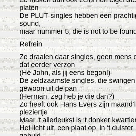
platen
De PLUT-singles hebben een prachti
sound,
maar nummer 5, die is not to be foun
Refrein
Ze draaien daar singles, geen mens 
dat eerder verzon
(Hé John, als jij eens begon!)
De zeldzaamste singles, die swingen
gewoon uit de pan
(Herman, zeg heb je die dan?)
Zo heeft ook Hans Evers zijn maand’l
pleziertje
Maar ‘t allerleukst is ‘t donker kwartier
Het licht uit, een plaat op, in ‘t duister
gehuld