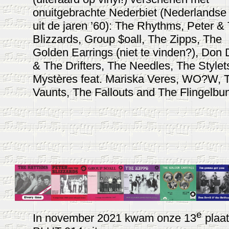
onuitgebrachte Nederbiet (Nederlandse
uit de jaren ’60): The Rhythms, Peter &
Blizzards, Group $oall, The Zipps, The
Golden Earrings (niet te vinden?), Don 
& The Drifters, The Needles, The Stylet
Mystères feat.
Mariska Veres,
WO?W
, 
Vaunts, The Fallouts and The Flingelbu
e
In november 2021 kwam onze 13
plaa