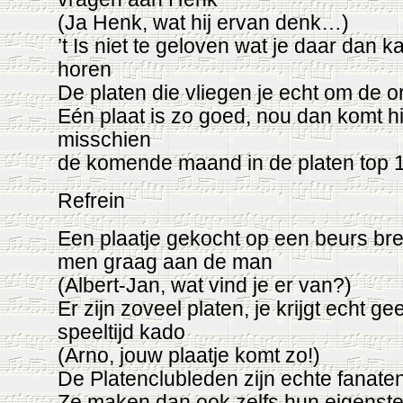
(Ja Henk, wat hij ervan denk…)
’t Is niet te geloven wat je daar dan k
horen
De platen die vliegen je echt om de o
Eén plaat is zo goed, nou dan komt hi
misschien
de komende maand in de platen top 
Refrein
Een plaatje gekocht op een beurs bre
men graag aan de man
(Albert-Jan, wat vind je
er van
?)
Er zijn zoveel platen, je krijgt echt ge
speeltijd kado
(Arno, jouw plaatje komt zo!)
De Platenclubleden zijn echte fanate
Ze maken dan ook zelfs hun eigenst