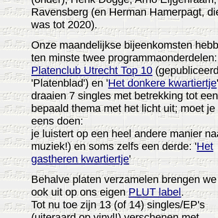
Ravensberg (en Herman Hamerpagt, die
was tot 2020).
Onze maandelijkse bijeenkomsten heb
ten minste twee programmaonderdelen:
Platenclub Utrecht Top 10
(gepubliceerd
'Platenblad') en '
Het donkere kwartiertje
draaien 7 singles met betrekking tot ee
bepaald thema met het licht uit; moet je
eens doen:
je luistert op een heel andere manier na
muziek!) en soms zelfs een derde: '
Het
gastheren kwartiertje
'
Behalve platen verzamelen brengen we
ook uit op ons eigen
PLUT label
.
Tot nu toe zijn 13 (of 14) singles/EP's
(uiteraard op vinyl!) verschenen met