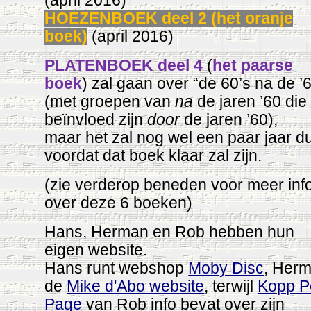
(april 2016)
HOEZENBOEK deel 2 (het oranje
boek)
(april 2016)
PLATENBOEK deel
4
(
het paarse
boek
) zal gaan over “de 60’s na de ’
(met groepen van
na
de jaren ’60 die
beïnvloed zijn
door
de jaren ’60),
maar het zal nog wel een paar jaar d
voordat dat boek klaar zal zijn.
(
zie
verderop beneden voor meer inf
over deze 6 boeken)
Hans, Herman en Rob hebben hun
eigen website.
Hans runt webshop
Moby Disc
, Her
de
Mike d'Abo website
, terwijl
Kopp P
Page
van Rob info bevat over zijn