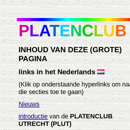
P
L
A
T
E
N
C
L
U
B
INHOUD VAN DEZE (GROTE)
PAGINA
links
in het Nederlands
(Klik op onderstaande hyperlinks om na
die secties toe te gaan)
Nieuws
introductie
van de
PLATENCLUB
UTRECHT (PLUT)