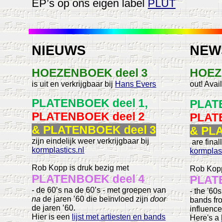
EP’s op ons eigen label
PLUT
NIEUWS
NEW
HOEZENBOEK deel 3
HOEZ
is uit en verkrijgbaar bij
Hans Evers
out! Avai
PLATENBOEK
deel 1,
PLAT
PLATENBOEK
deel 2
PLAT
& PLATENBOEK deel 3
& PL
zijn eindelijk weer verkrijgbaar bij
are final
kormplastics.nl
kormplast
Rob Kopp is druk bezig met
Rob Kopp
PLATENBOEK deel 4
PLAT
-
de 60’s na de 60’s -
met groepen van
- the '60s
na
de jaren ’60 die beïnvloed zijn
door
bands f
de jaren ’60.
influenc
Hier is een
lijst met artiesten en bands
Here's a