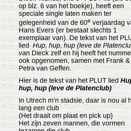
op blz. 6 van het boekje), heeft een
speciale single laten maken ter
e
gelegenheid van de 60
verjaardag 
Hans Evers (er bestaat slechts 1
exemplaar van). De tekst van het PL
lied
Hup
, hup, hup (leve de Platencl
van Dieck zelf en hij heeft het numme
ook opgenomen, samen met Frank &
Petra van Geffen.
Hier is de tekst van het
PLUT lied
Hu
hup, hup (leve de Platenclub)
In Utrech m’n stadsie, daar is nou al 
lang een club
(Het draait om plaat en pick up)
Het zijn zeven mannen, die vormen
tezamen die club