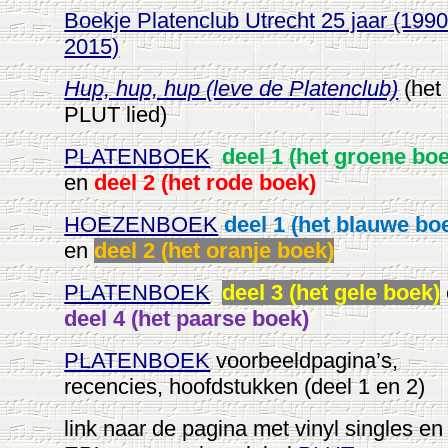
Boekje Platenclub Utrecht 25 jaar (1990
2015)
Hup, hup, hup (leve de Platenclub)
(het
PLUT lied
)
PLATENBOEK
deel 1 (het groene bo
en
deel 2 (het rode boek)
HOEZENBOEK
deel 1 (het blauwe bo
en
deel 2 (het oranje boek)
PLATENBOEK
deel 3 (het gele boek)
deel 4 (het paarse boek)
PLATENBOEK
voorbeeldpagina’s,
recencies, hoofdstukken (deel 1 en 2)
link
naar de pagina met vinyl singles en